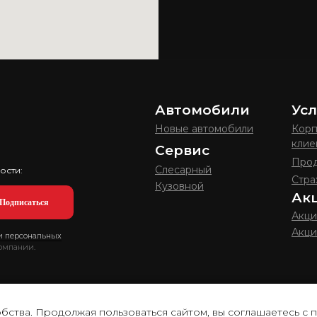
Автомобили
Усл
Новые автомобили
Корп
клие
Сервис
Прод
Слесарный
ости:
Стра
Кузовной
Ак
Подписаться
Акци
Акци
и персональных
компании.
бства. Продолжая пользоваться сайтом, вы соглашаетесь с 
ный характер и не является публичной офертой, определяемой положениями 