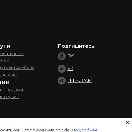
уги
Подпишитесь:
оративным
OK
нтам
ать автомобиль
VK
хование
TELEGRAM
ции
и продажи
и сервис
политикой использования cookie.
Подробнее
ст. 437 (2) ГК РФ. Для получения подробной информации