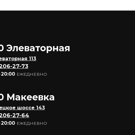
0 Элеваторная
леваторная 113
 206-27-73
-
20:00
ЕЖЕДНЕВНО
0 Макеевка
нецкое шоссе 143
 206-27-64
-
20:00
ЕЖЕДНЕВНО