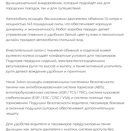
функциональный внедорожник, который подойдёт как для
городских поездок, так и для путешествий.
Автомобиль оснащён бензиновым двигателем объёмом 1,5 литра и
мощностью 143 лошадиные силы, что обеспечивает хорошую
динамику и экономичность. Робот-коробка передач делает
управление плавным и удобным. Белый цвет кузова и лаконичный
дизайн придают автомобилю стильный вид.
Вместительный салон с тканевой обивкой и отделкой кожей
рулевого колеса создаёт комфортные условия для пассажиров.
Подогрев передних сидений, электростеклоподъёмники,
регулировка руля по высоте и вылету, а также активный усилитель
руля делают вождение удобным и приятным.
Haval Jolion оснащён современными системами безопасности,
такими как антиблокировочная система тормозов (ABS),
антипробуксовочная система (ASR / TCS / TRC), система курсовой
стабилизации (ESP / ESC / DSC / VSA) и система помощи при
торможении. Подушки безопасности водителя, пассажира, боковые
и оконные подушки (шторки) обеспечивают дополнительную
защиту.
Для удобства водителя и пассажиров предусмотрены такие
функции, как запуск двигателя с кнопки, система доступа без