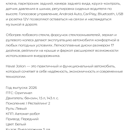
ключа, парктроник задний, камера заднего вида, круиз-контроль,
датчик давления в шинах, регулировка сиденья водителя по
высоте. Голосовое управление, Android Auto, CarPlay, Bluetooth, USB
и розетка 12V позволяют оставаться на связи и наслаждаться
музыкой в дороге.
Обогрев лобового стекла, форсунок стеклоомывателей, зеркал и
рулевого колеса делают эксплуатацию автомобиля комфортной в
любых погодных условиях. Легкосплавные диски размером 17
дюймов, рейлинги на крыше и фаркоп расширяют возможности
использования внедорожника.
Haval Jolion — это практичный и функциональный автомобиль,
который сочетает в себе надёжность, экономичность и современные
технологии.
Год выпуска: 2026
ПТС: Оригинал
Двигатель: бензин, 1.5 л, 143 л. с.
Поколение: I Рестайлинг 2
Руль: Левый
КПП: Автомат робот
Привод: Передний
Цвет: Белый
Кузов: Внедорожник 5 дв.