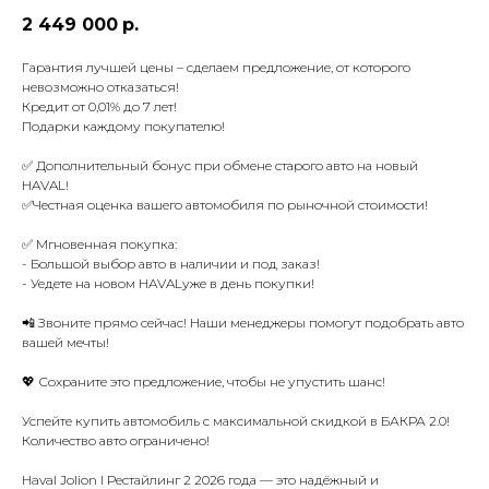
2 449 000
р.
Гарантия лучшей цены – сделаем предложение, от которого
невозможно отказаться!
Кредит от 0,01% до 7 лет!
Подарки каждому покупателю!
✅ Дополнительный бонус при обмене старого авто на новый
HAVAL!
✅Честная оценка вашего автомобиля по рыночной стоимости!
✅ Мгновенная покупка:
- Большой выбор авто в наличии и под заказ!
- Уедете на новом HAVALуже в день покупки!
📲 Звоните прямо сейчас! Наши менеджеры помогут подобрать авто
вашей мечты!
💖 Сохраните это предложение, чтобы не упустить шанс!
Успейте купить автомобиль с максимальной скидкой в БАКРА 2.0!
Количество авто ограничено!
Haval Jolion I Рестайлинг 2 2026 года — это надёжный и