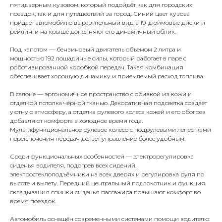
пятидверным кузовом, который подойдёт как для городских
поездок, так и для путешествий за город. Синий цвет кузова
придаёт автомобилю выразительный вид, а 19-дюймовые диски и
рейлинги на крыше дополняют его динамичный облик.
Под капотом — бензиновый двигатель объёмом 2 литра и
мощностью 192 лошадиные силы, который работает в паре с
роботизированной коробкой передач. Такая комбинация
обеспечивает хорошую динамику и приемлемый расход топлива.
В салоне — эргономичное пространство с обивкой из кожи и
отделкой потолка чёрной тканью. Декоративная подсветка создаёт
уютную атмосферу, а отделка рулевого колеса кожей и его обогрев
добавляют комфорта в холодное время года.
Мультифункциональное рулевое колесо с подрулевыми лепестками
переключения передач делает управление более удобным.
Среди функциональных особенностей — электрорегулировка
сиденья водителя, подогрев всех сидений,
электростеклоподъёмники на всех дверях и регулировка руля по
высоте и вылету. Передний центральный подлокотник и функция
складывания спинки сиденья пассажира повышают комфорт во
время поездок.
Автомобиль оснащён современными системами помощи водителю: