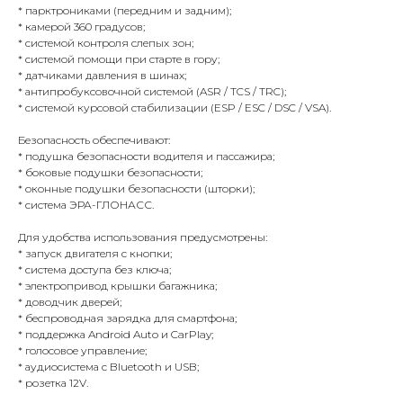
* парктрониками (передним и задним);
* камерой 360 градусов;
* системой контроля слепых зон;
* системой помощи при старте в гору;
* датчиками давления в шинах;
* антипробуксовочной системой (ASR / TCS / TRC);
* системой курсовой стабилизации (ESP / ESC / DSC / VSA).
Безопасность обеспечивают:
* подушка безопасности водителя и пассажира;
* боковые подушки безопасности;
* оконные подушки безопасности (шторки);
* система ЭРА-ГЛОНАСС.
Для удобства использования предусмотрены:
* запуск двигателя с кнопки;
* система доступа без ключа;
* электропривод крышки багажника;
* доводчик дверей;
* беспроводная зарядка для смартфона;
* поддержка Android Auto и CarPlay;
* голосовое управление;
* аудиосистема с Bluetooth и USB;
* розетка 12V.