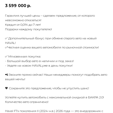
3 599 000
р.
Гарантия лучшей цены – сделаем предложение, от которого
невозможно отказаться!
Кредит от 0,01% до 7 лет!
Подарки каждому покупателю!
✅ Дополнительный бонус при обмене старого авто на новый
HAVAL!
✅Честная оценка вашего автомобиля по рыночной стоимости!
✅ Мгновенная покупка:
- Большой выбор авто в наличии и под заказ!
- Уедете на новом HAVALуже в день покупки!
📲 Звоните прямо сейчас! Наши менеджеры помогут подобрать авто
вашей мечты!
💖 Сохраните это предложение, чтобы не упустить шанс!
Успейте купить автомобиль с максимальной скидкой в БАКРА 2.0!
Количество авто ограничено!
Haval F7x поколения II (2024–н.в.) 2026 года — это внедорожник с