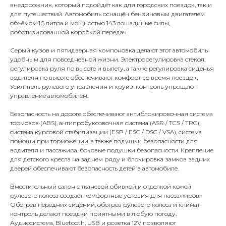
внедорожник, который подойдёт как для городских поездок, так и
для путешествий. Автомобиль оснащён бензиновым двигателем
объёмом 1,5 литра и мощностью 143 лошадиные силы,
роботизированной коробкой передач.
Серый кузов и пятидверная компоновка делают этот автомобиль
удобным для повседневной жизни. Электрорегулировка стёкол,
регулировка руля по высоте и вылету, а также регулировка сиденья
водителя по высоте обеспечивают комфорт во время поездок.
Усилитель рулевого управления и круиз-контроль упрощают
управление автомобилем.
Безопасность на дороге обеспечивают антиблокировочная система
тормозов (ABS), антипробуксовочная система (ASR / TCS / TRC),
система курсовой стабилизации (ESP / ESC / DSC / VSA), система
помощи при торможении, а также подушки безопасности для
водителя и пассажира, боковые подушки безопасности. Крепление
для детского кресла на заднем ряду и блокировка замков задних
дверей обеспечивают безопасность детей в автомобиле.
Вместительный салон с тканевой обивкой и отделкой кожей
рулевого колеса создаёт комфортные условия для пассажиров.
Обогрев передних сидений, обогрев рулевого колеса и климат-
контроль делают поездки приятными в любую погоду.
Аудиосистема, Bluetooth, USB и розетка 12V позволяют