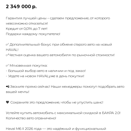
2 349 000
р.
Гарантия лучшей цены – сделаем предложение, от которого
невозможно отказаться!
Кредит от 0,01% до 7 лет!
Подарки каждому покупателю!
✅ Дополнительный бонус при обмене старого авто на новый
HAVAL!
✅Честная оценка вашего автомобиля по рыночной стоимости!
✅ Мгновенная покупка:
- Большой выбор авто в наличии и под заказ!
- Уедете на новом HAVALуже в день покупки!
📲 Звоните прямо сейчас! Наши менеджеры помогут подобрать авто
вашей мечты!
💖 Сохраните это предложение, чтобы не упустить шанс!
Успейте купить автомобиль с максимальной скидкой в БАКРА 2.0!
Количество авто ограничено!
Haval M6 II 2026 года — это надёжный и функциональный