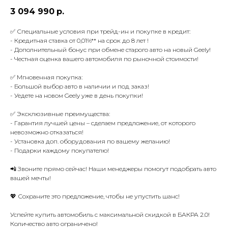
3 094 990
р.
✅ Специальные условия при трейд-ин и покупке в кредит:
- Кредитная ставка от 0,01%** на срок до 8 лет !
- Дополнительный бонус при обмене старого авто на новый Geely!
- Честная оценка вашего автомобиля по рыночной стоимости!
✅ Мгновенная покупка:
- Большой выбор авто в наличии и под заказ!
- Уедете на новом Geely уже в день покупки!
✅ Эксклюзивные преимущества:
- Гарантия лучшей цены – сделаем предложение, от которого
невозможно отказаться!
- Установка доп. оборудования по вашему желанию!
- Подарки каждому покупателю!
📲 Звоните прямо сейчас! Наши менеджеры помогут подобрать авто
вашей мечты!
💖 Сохраните это предложение, чтобы не упустить шанс!
Успейте купить автомобиль с максимальной скидкой в БАКРА 2.0!
Количество авто ограничено!