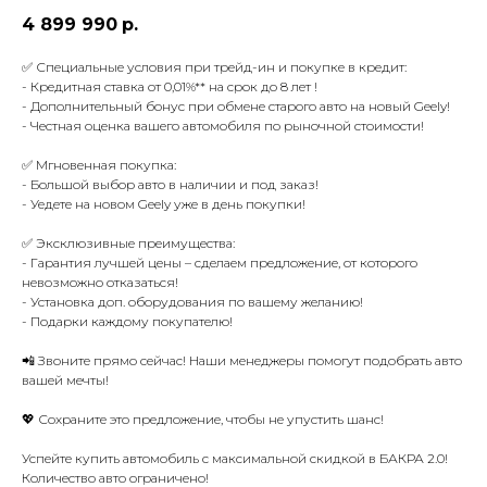
4 899 990
р.
✅ Специальные условия при трейд-ин и покупке в кредит:
- Кредитная ставка от 0,01%** на срок до 8 лет !
- Дополнительный бонус при обмене старого авто на новый Geely!
- Честная оценка вашего автомобиля по рыночной стоимости!
✅ Мгновенная покупка:
- Большой выбор авто в наличии и под заказ!
- Уедете на новом Geely уже в день покупки!
✅ Эксклюзивные преимущества:
- Гарантия лучшей цены – сделаем предложение, от которого
невозможно отказаться!
- Установка доп. оборудования по вашему желанию!
- Подарки каждому покупателю!
📲 Звоните прямо сейчас! Наши менеджеры помогут подобрать авто
вашей мечты!
💖 Сохраните это предложение, чтобы не упустить шанс!
Успейте купить автомобиль с максимальной скидкой в БАКРА 2.0!
Количество авто ограничено!