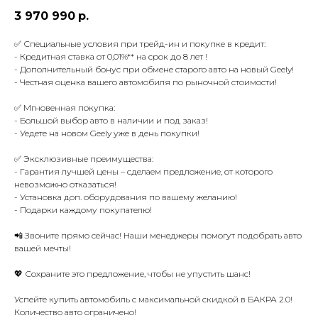
3 970 990
р.
✅ Специальные условия при трейд-ин и покупке в кредит:
- Кредитная ставка от 0,01%** на срок до 8 лет !
- Дополнительный бонус при обмене старого авто на новый Geely!
- Честная оценка вашего автомобиля по рыночной стоимости!
✅ Мгновенная покупка:
- Большой выбор авто в наличии и под заказ!
- Уедете на новом Geely уже в день покупки!
✅ Эксклюзивные преимущества:
- Гарантия лучшей цены – сделаем предложение, от которого
невозможно отказаться!
- Установка доп. оборудования по вашему желанию!
- Подарки каждому покупателю!
📲 Звоните прямо сейчас! Наши менеджеры помогут подобрать авто
вашей мечты!
💖 Сохраните это предложение, чтобы не упустить шанс!
Успейте купить автомобиль с максимальной скидкой в БАКРА 2.0!
Количество авто ограничено!