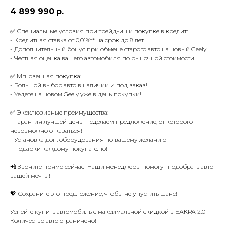
4 899 990
р.
✅ Специальные условия при трейд-ин и покупке в кредит:
- Кредитная ставка от 0,01%** на срок до 8 лет !
- Дополнительный бонус при обмене старого авто на новый Geely!
- Честная оценка вашего автомобиля по рыночной стоимости!
✅ Мгновенная покупка:
- Большой выбор авто в наличии и под заказ!
- Уедете на новом Geely уже в день покупки!
✅ Эксклюзивные преимущества:
- Гарантия лучшей цены – сделаем предложение, от которого
невозможно отказаться!
- Установка доп. оборудования по вашему желанию!
- Подарки каждому покупателю!
📲 Звоните прямо сейчас! Наши менеджеры помогут подобрать авто
вашей мечты!
💖 Сохраните это предложение, чтобы не упустить шанс!
Успейте купить автомобиль с максимальной скидкой в БАКРА 2.0!
Количество авто ограничено!