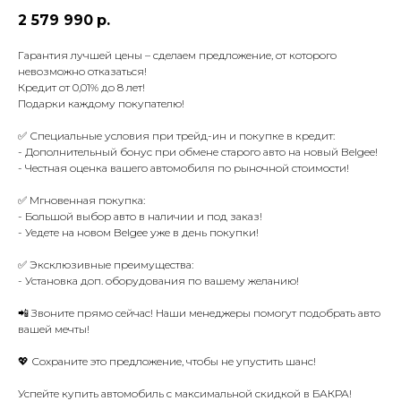
2 579 990
р.
Гарантия лучшей цены – сделаем предложение, от которого
невозможно отказаться!
Кредит от 0,01% до 8 лет!
Подарки каждому покупателю!
✅ Специальные условия при трейд-ин и покупке в кредит:
- Дополнительный бонус при обмене старого авто на новый Belgee!
- Честная оценка вашего автомобиля по рыночной стоимости!
✅ Мгновенная покупка:
- Большой выбор авто в наличии и под заказ!
- Уедете на новом Belgee уже в день покупки!
✅ Эксклюзивные преимущества:
- Установка доп. оборудования по вашему желанию!
📲 Звоните прямо сейчас! Наши менеджеры помогут подобрать авто
вашей мечты!
💖 Сохраните это предложение, чтобы не упустить шанс!
Успейте купить автомобиль с максимальной скидкой в БАКРА!