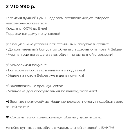
2 710 990
р.
Гарантия лучшей цены – сделаем предложение, от которого
невозможно отказаться!
Кредит от 0,01% до 8 лет!
Подарки каждому покупателю!
✅ Специальные условия при трейд-ин и покупке в кредит:
- Дополнительный бонус при обмене старого авто на новый Belgee!
- Честная оценка вашего автомобиля по рыночной стоимости!
✅ Мгновенная покупка:
- Большой выбор авто в наличии и под заказ!
- Уедете на новом Belgee уже в день покупки!
✅ Эксклюзивные преимущества:
- Установка доп. оборудования по вашему желанию!
📲 Звоните прямо сейчас! Наши менеджеры помогут подобрать авто
вашей мечты!
💖 Сохраните это предложение, чтобы не упустить шанс!
Успейте купить автомобиль с максимальной скидкой в БАКРА!